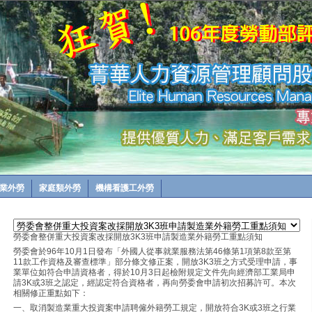
業外勞
家庭類外勞
機構看護工外勞
勞委會整併重大投資案改採開放3K3班申請製造業外籍勞工重點須知
勞委會於96年10月1日發布「外國人從事就業服務法第46條第1項第8款至第
11款工作資格及審查標準」部分條文修正案，開放3K3班之方式受理申請，事
業單位如符合申請資格者，得於10月3日起檢附規定文件先向經濟部工業局申
請3K或3班之認定，經認定符合資格者，再向勞委會申請初次招募許可。本次
相關修正重點如下：
一、取消製造業重大投資案申請聘僱外籍勞工規定，開放符合3K或3班之行業