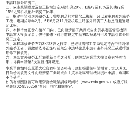
申請聘僱外籍勞工。
二、依產業關聯度及缺工指標訂定A級行業20%、B級行業18%及其他行業
15%之彈性核配外籍勞工比率。
三、取消申請引進外籍勞工，需增聘足額本國勞工機制，改以雇主聘僱外籍勞
工後，定期於每年2月、5月8月及11月查核雇主聘僱外籍勞工人數是否超過規
定比率。
四、本標準修正發布後30日內，已向經濟部工業局或自由貿易港區管理機關
申請重大投資案者，仍得依修正施行前規定申請初次招募許可及申請引進外籍
勞工規定。
五、本標準修正發布前3K或3班之行業，已經經濟部工業局認定符合申請聘僱
外籍勞工者，得繼續依修正施行前規定申請聘僱及申請引進外籍勞工或選擇適
用修正後規定。
六、為落實外籍勞工配額重新合理之分配，刪除製造業重大投資案有特殊情
形，得再申請第2次重新招募規定。
事業單位如符合原重大投資案申請資格者，應把握最後申請機會，於10月31
日前檢具規定文件向經濟部工業局或自由貿易港區管理機關提出申請，逾期即
不予受理。
如仍有相關疑義可利用勞委會職業訓練局網站（www.evta.gov.tw）或撥打服
務專線02-85902567查閱、詢問相關事宜。