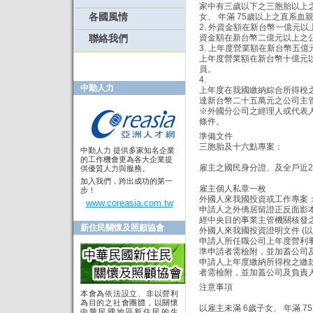
家中有三歲以下之三胞胎以上之
各國風情
女、 年滿 75歲以上之直系
2. 外資金額在新台幣一億元
資金額在新台幣二億元以上之
聯絡我們
3. 上年度營業額在新台幣五
上年度營業額在新台幣十億元
員。
4.
中勤人力
上年度在我國繳納綜合所得稅之
達新台幣二十五萬元之公司主
※外國分公司之經理人或代表
條件。
準備文件
三胞胎及十六點專案：
中勤人力 提供多家知名企業
的工作機會更為各大企業提
雇主之國民身分證、及全戶近
供優質人力與服務。
加入我們，跨出成功的第一
雇主個人私章一枚
步！
外國人來我國投資或工作專案
www.coreasia.com.tw
申請人之外僑居留證正反面影
經中央目的事業主管機關核發
新住民關懷及照顧協會
外國人來我國投資證明文件 (
申請人所任職公司上年度營利事
準申請者需檢附，並加蓋公司及
申請人上年度繳納所得稅之繳款
者需檢附，並加蓋公司及負責人
注意事項
本會為依法設立、非以營利
為目的之社會團體，以關懷
以雇主未滿 6歲子女、 年滿 
中華民國地區新住民的生