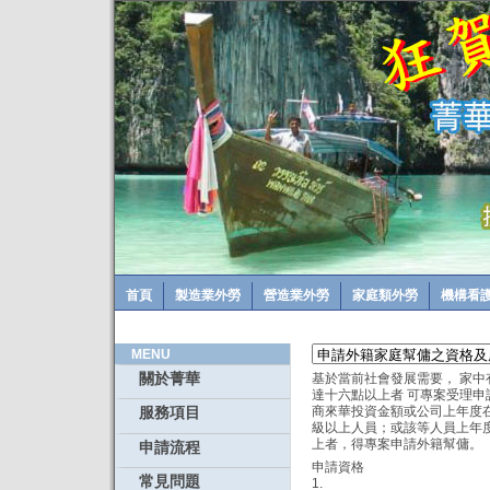
首頁
製造業外勞
營造業外勞
家庭類外勞
機構看
MENU
關於菁華
基於當前社會發展需要， 家
達十六點以上者 可專案受理
商來華投資金額或公司上年度
服務項目
級以上人員；或該等人員上年
上者，得專案申請外籍幫傭。
申請流程
申請資格
常見問題
1.